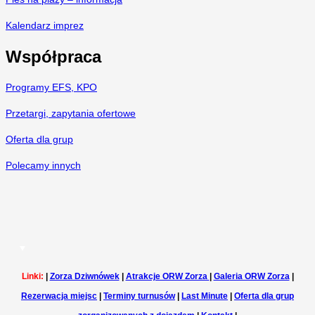
Kalendarz imprez
Współpraca
Programy EFS, KPO
Przetargi, zapytania ofertowe
Oferta dla grup
Polecamy innych
Linki:
|
Zorza Dziwnówek
|
Atrakcje ORW Zorza
|
Galeria ORW Zorza
|
Rezerwacja miejsc
|
Terminy turnusów
|
Last Minute
|
Oferta dla grup