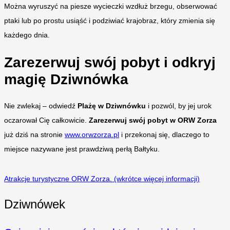
Można wyruszyć na piesze wycieczki wzdłuż brzegu, obserwować
ptaki lub po prostu usiąść i podziwiać krajobraz, który zmienia się
każdego dnia.
Zarezerwuj swój pobyt i odkryj
magię Dziwnówka
Nie zwlekaj – odwiedź
Plażę w Dziwnówku
i pozwól, by jej urok
oczarował Cię całkowicie.
Zarezerwuj swój pobyt w ORW Zorza
już dziś na stronie
www.orwzorza.pl
i przekonaj się, dlaczego to
miejsce nazywane jest prawdziwą perłą Bałtyku.
Atrakcje turystyczne ORW Zorza. (wkrótce więcej informacji)
Dziwnówek