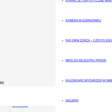
ATRAKCJE TURYSTYCZNE WAR
KAMERA W DZIWNÓWKU
FAQ ORW ZORZA – CZĘSTO ZA
WPIS DO REJESTRU PFRON
KALENDARZ WYDARZEŃ W GMI
GALERIA
ORW Zorza