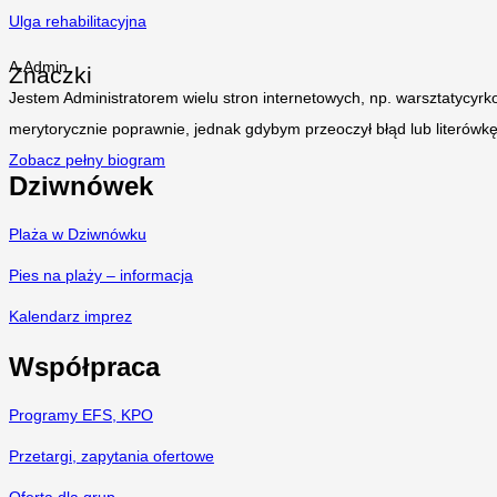
Ulga rehabilitacyjna
A.Admin
Znaczki
Jestem Administratorem wielu stron internetowych, np. warsztatycyrk
merytorycznie poprawnie, jednak gdybym przeoczył błąd lub literówk
Zobacz pełny biogram
Dziwnówek
Plaża w Dziwnówku
Pies na plaży – informacja
Kalendarz imprez
Współpraca
Programy EFS, KPO
Przetargi, zapytania ofertowe