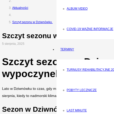
Aktualności
ALBUM VIDEO
Szczyt sezonu w Dziwnówku.
COVID-19 WAŻNE INFORMACJE
Szczyt sezonu w Dziwnówku.
5 sierpnia, 2025
TERMINY
Szczyt sezonu w Dziwnó
TURNUSY REHABILITACYJNE 2
wypoczynek
Lato w Dziwnówku to czas, gdy miejscowość tętni życiem, a turyści c
POBYTY LECZNICZE
sierpnia, kiedy to nadmorski klimat, szeroka plaża i bogata oferta tu
Sezon w Dziwnówku. Dziwnówek 
LAST MINUTE