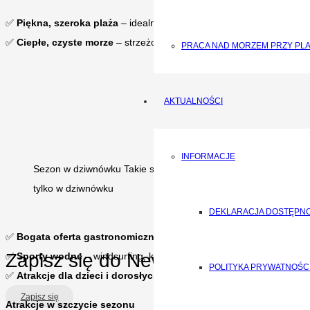
✅
Piękna, szeroka plaża
– idealna do opalania, kąpieli i długich sp
✅
Ciepłe, czyste morze
– strzeżone kąpieliska zapewniają bezpiecz
PRACA NAD MORZEM PRZY PL
AKTUALNOŚCI
INFORMACJE
Sezon w dziwnówku Takie słońce
tylko w dziwnówku
DEKLARACJA DOSTĘPN
✅
Bogata oferta gastronomiczna
– świeże ryby, lody i lokalne specj
Zapisz się do Newslettera
✅
Sporty wodne
– windsurfing, kajaki, rejsy statkiem po Bałtyku i Z
POLITYKA PRYWATNOŚC
✅
Atrakcje dla dzieci i dorosłych
– wesołe miasteczka, koncerty ple
Zapisz się
Atrakcje w szczycie sezonu