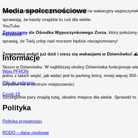
Media społecznościowe
Sezon w Dziwnówku. Jeśli szukasz miejsca na wakacyjny wypoczynek 
sprawiają, że każdy znajdzie tu coś dla siebie.
YouTube
Zapraszamy
do Ośrodka Wypoczynkowego Zorza
, który położony
Facebook
sprawią, że Twój urlop nad morzem będzie niezapomniany!
Zarezerwuj pobyt już dziś i ciesz się wakacjami w Dziwnówku!

Informacje
Sezon w Dziwnówku. W najbliższej okolicy Dziwnówka funkcjonuje wiele
Wpis PFRON
jedno z takich wejść, jak widać jest to parking leśny, mniej więcej 30
Pliki do pobrania
turystów niż w centrum miejscowości.
Covid-19
Szczególnie pary znajdą tutaj, idealne miejsce dla siebie. Sprawdź to.
Polityka
Polityka prywatności
RODO – dane osobowe