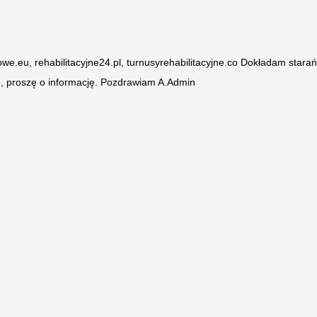
owe.eu, rehabilitacyjne24.pl, turnusyrehabilitacyjne.co Dokładam stara
ę, proszę o informację. Pozdrawiam A.Admin