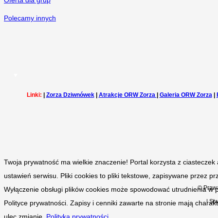
Oferta dla grup
Polecamy innych
Linki:
|
Zorza Dziwnówek
|
Atrakcje ORW Zorza
|
Galeria ORW Zorza
|
Twoja prywatność ma wielkie znaczenie! Portal korzysta z ciasteczek 
ustawień serwisu. Pliki cookies to pliki tekstowe, zapisywane przez
© Praw
Wyłączenie obsługi plików cookies może spowodować utrudnienia w pra
|
St
Polityce prywatności. Zapisy i cenniki zawarte na stronie mają chara
ulec zmianie.
Polityka prywatności