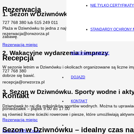
NIE TYLKO CERTYFIKATY
Rezerwacja
1. Sezon w Dziwnówku. Plażowanie i kąpie
727 768 380 lub 515 249 011
Plaża w Dziwnówku to jedna z największych atrakcji miejscowości. Czys
STANDARDY OCHRONY 
rezerwacja@orwzorza.pl
zabawę.
Rezerwacja miejsc
2. Wakacyjne wydarzenia i imprezy
REZERWACJA MIEJSC
Recepcja
W sezonie letnim w Dziwnówku i okolicach organizowane są liczne im
727 768 380
dobrze się bawić.
DOJAZD
recepcja@orwzorza.pl
3. Sezon w Dziwnówku. Sporty wodne i ak
Kontakt
KONTAKT
Dziwnówek to raj dla miłośników sportów wodnych. Można tu uprawiać 
poniedziałek – piątek 9.00 do 17.00
są również liczne ścieżki rowerowe i piesze, które umożliwiają akt
Rezerwacja miejsc
Sezon w Dziwnówku – idealny czas na
Kontakt ORW Zorza