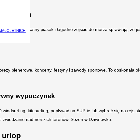
le w morzu
ta woda, delikatny piasek i łagodne zejście do morza sprawiają, że jest
MAŁOLETNICH
prezy plenerowe, koncerty, festyny i zawody sportowe. To doskonała o
tywny wypoczynek
windsurfing, kitesurfing, popływać na SUP-ie lub wybrać się na rejs s
ywne zwiedzanie nadmorskich terenów. Sezon w Dziwnówku.
 urlop