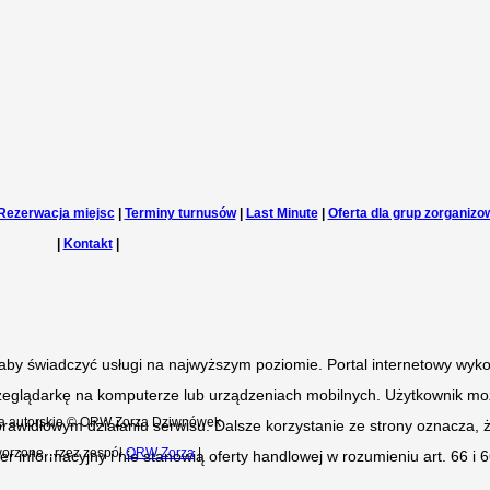
Rezerwacja miejsc
|
Terminy turnusów
|
Last Minute
|
Oferta dla grup zorganiz
|
Kontakt
|
aby świadczyć usługi na najwyższym poziomie. Portal internetowy wykorz
 przeglądarkę na komputerze lub urządzeniach mobilnych. Użytkownik mo
a autorskie © ORW Zorza Dziwnówek
widłowym działaniu serwisu. Dalsze korzystanie ze strony oznacza, że 
worzone
p
rzez zespół
ORW Zorza
|
kter informacyjny i nie stanowią oferty handlowej w rozumieniu art. 66